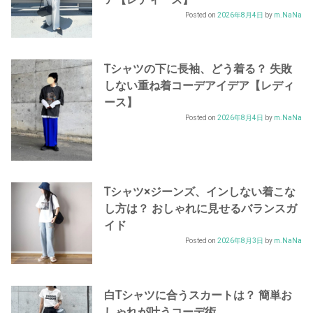
Posted on
2026年8月4日
by
m.NaNa
Tシャツの下に長袖、どう着る？ 失敗
しない重ね着コーデアイデア【レディ
ース】
Posted on
2026年8月4日
by
m.NaNa
Tシャツ×ジーンズ、インしない着こな
し方は？ おしゃれに見せるバランスガ
イド
Posted on
2026年8月3日
by
m.NaNa
白Tシャツに合うスカートは？ 簡単お
しゃれが叶うコーデ術