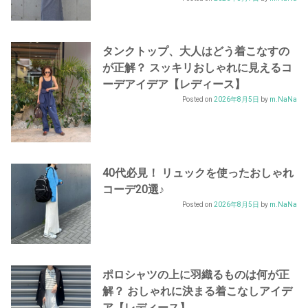
タンクトップ、大人はどう着こなすの
が正解？ スッキリおしゃれに見えるコ
ーデアイデア【レディース】
Posted on
2026年8月5日
by
m.NaNa
40代必見！ リュックを使ったおしゃれ
コーデ20選♪
Posted on
2026年8月5日
by
m.NaNa
ポロシャツの上に羽織るものは何が正
解？ おしゃれに決まる着こなしアイデ
ア【レディース】