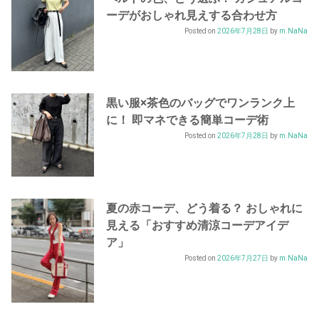
ーデがおしゃれ見えする合わせ方
Posted on
2026年7月28日
by
m.NaNa
黒い服×茶色のバッグでワンランク上
に！ 即マネできる簡単コーデ術
Posted on
2026年7月28日
by
m.NaNa
夏の赤コーデ、どう着る？ おしゃれに
見える「おすすめ清涼コーデアイデ
ア」
Posted on
2026年7月27日
by
m.NaNa