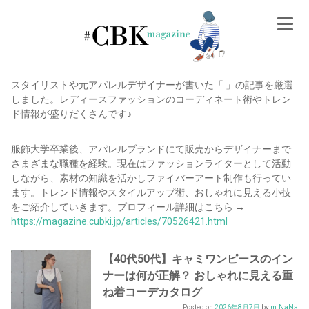
Skip
to
content
スタイリストや元アパレルデザイナーが書いた「 」の記事を厳選
しました。レディースファッションのコーディネート術やトレン
ド情報が盛りだくさんです♪
服飾大学卒業後、アパレルブランドにて販売からデザイナーまで
さまざまな職種を経験。現在はファッションライターとして活動
しながら、素材の知識を活かしファイバーアート制作も行ってい
ます。トレンド情報やスタイルアップ術、おしゃれに見える小技
をご紹介していきます。プロフィール詳細はこちら →
https://magazine.cubki.jp/articles/
70526421
.html
【40代50代】キャミワンピースのイン
ナーは何が正解？ おしゃれに見える重
ね着コーデカタログ
Posted on
2026年8月7日
by
m.NaNa