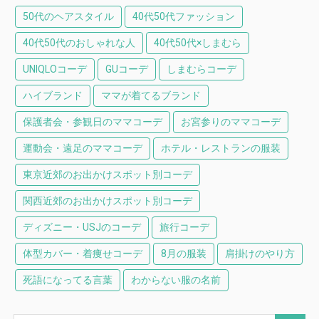
50代のヘアスタイル
40代50代ファッション
40代50代のおしゃれな人
40代50代×しまむら
UNIQLOコーデ
GUコーデ
しまむらコーデ
ハイブランド
ママが着てるブランド
保護者会・参観日のママコーデ
お宮参りのママコーデ
運動会・遠足のママコーデ
ホテル・レストランの服装
東京近郊のお出かけスポット別コーデ
関西近郊のお出かけスポット別コーデ
ディズニー・USJのコーデ
旅行コーデ
体型カバー・着痩せコーデ
8月の服装
肩掛けのやり方
死語になってる言葉
わからない服の名前