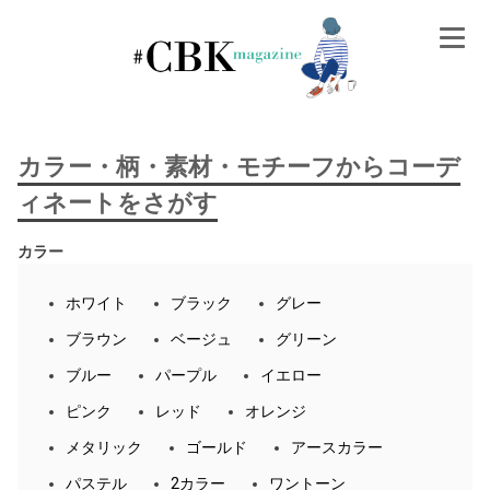
Skip
to
content
カラー・柄・素材・モチーフからコーデ
ィネートをさがす
カラー
ホワイト
ブラック
グレー
ブラウン
ベージュ
グリーン
ブルー
パープル
イエロー
ピンク
レッド
オレンジ
メタリック
ゴールド
アースカラー
パステル
2カラー
ワントーン