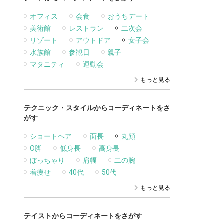
オフィス
会食
おうちデート
美術館
レストラン
二次会
リゾート
アウトドア
女子会
水族館
参観日
親子
マタニティ
運動会
もっと見る
テクニック・スタイルからコーディネートをさ
がす
ショートヘア
面長
丸顔
O脚
低身長
高身長
ぼっちゃり
肩幅
二の腕
着痩せ
40代
50代
もっと見る
テイストからコーディネートをさがす