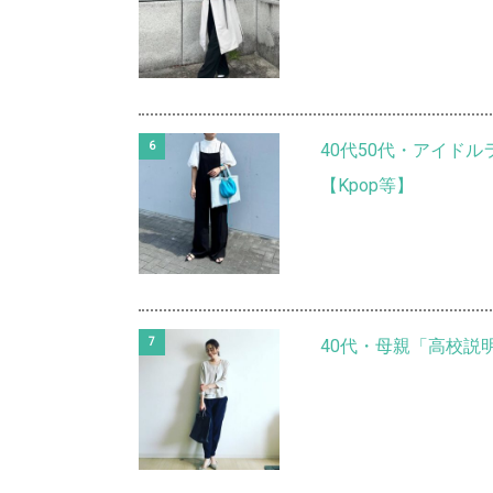
40代50代・アイド
【Kpop等】
40代・母親「高校説