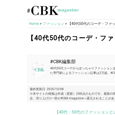
Skip
to
content
Home
>
ファッション
>
【40代50代のコーデ・フ
【40代50代のコーデ・フ
#CBK編集部
40代50代コーデからぽっちゃりファッションま
た専門家によるファッション記事は2万超。#CB
最終更新日: 2025/10/08
※本サイトの情報は作成（更新）日時点のものです。最新の情
合、売り上げの一部が#CBK magazineへ還元されることが
【40代・50代のファッションとい