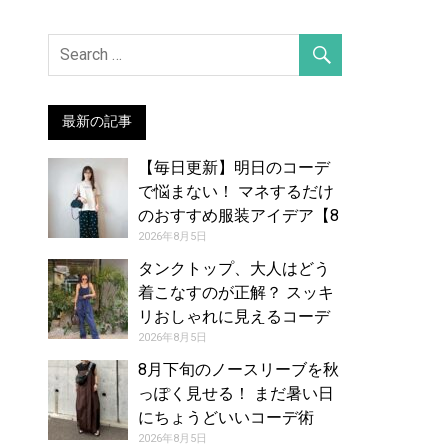
最新の記事
【毎日更新】明日のコーデ
で悩まない！ マネするだけ
のおすすめ服装アイデア【8
月6日夏】
2026年8月5日
タンクトップ、大人はどう
着こなすのが正解？ スッキ
リおしゃれに見えるコーデ
アイデア【レディース】
2026年8月5日
8月下旬のノースリーブを秋
っぽく見せる！ まだ暑い日
にちょうどいいコーデ術
2026年8月5日