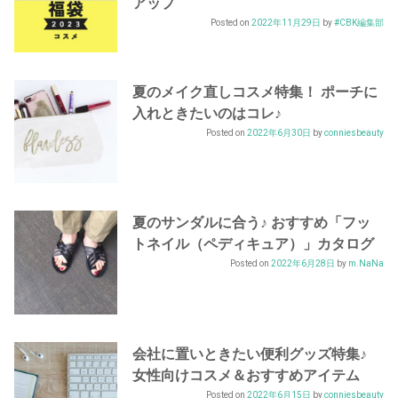
アップ
Posted on
2022年11月29日
by
#CBK編集部
夏のメイク直しコスメ特集！ ポーチに
入れときたいのはコレ♪
Posted on
2022年6月30日
by
conniesbeauty
夏のサンダルに合う♪ おすすめ「フッ
トネイル（ペディキュア）」カタログ
Posted on
2022年6月28日
by
m.NaNa
会社に置いときたい便利グッズ特集♪
女性向けコスメ＆おすすめアイテム
Posted on
2022年6月15日
by
conniesbeauty