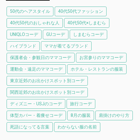
50代のヘアスタイル
40代50代ファッション
40代50代のおしゃれな人
40代50代×しまむら
UNIQLOコーデ
GUコーデ
しまむらコーデ
ハイブランド
ママが着てるブランド
保護者会・参観日のママコーデ
お宮参りのママコーデ
運動会・遠足のママコーデ
ホテル・レストランの服装
東京近郊のお出かけスポット別コーデ
関西近郊のお出かけスポット別コーデ
ディズニー・USJのコーデ
旅行コーデ
体型カバー・着痩せコーデ
8月の服装
肩掛けのやり方
死語になってる言葉
わからない服の名前