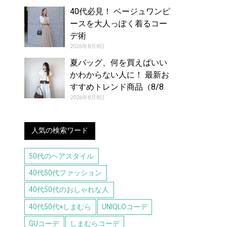
40代必見！ ベージュワンピ
ースを大人っぽく着るコー
デ術
2026年8月8日
夏バッグ、何を買えばいい
かわからない人に！ 最新お
すすめトレンド商品（8/8
号）
2026年8月8日
人気の検索ワード
50代のヘアスタイル
40代50代ファッション
40代50代のおしゃれな人
40代50代×しまむら
UNIQLOコーデ
GUコーデ
しまむらコーデ