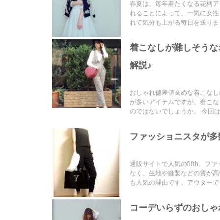
春夏は、毎年着たくなる花柄ア
れることによって、一気に女性
れて気分も上がる毎日を送りましょ
着こなしが難しそうな
解説♪
おしゃれ偏差値高めな着こなし
が多いアイテムですが、着こな
のではないでしょうか。 今回は、
ファッショニスタが多数
通販サイトで人気のfifth。
なく、生地や縫製などの質が高
も人気の理由です。アウターで [
コーデいらずのおしゃ