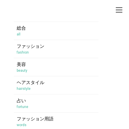
総合
all
ファッション
fashion
美容
beauty
ヘアスタイル
hairstyle
占い
fortune
ファッション用語
words