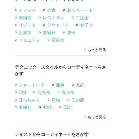
オフィス
会食
おうちデート
美術館
レストラン
二次会
リゾート
アウトドア
女子会
水族館
参観日
親子
マタニティ
運動会
もっと見る
テクニック・スタイルからコーディネートをさ
がす
ショートヘア
面長
丸顔
O脚
低身長
高身長
ぼっちゃり
肩幅
二の腕
着痩せ
40代
50代
もっと見る
テイストからコーディネートをさがす