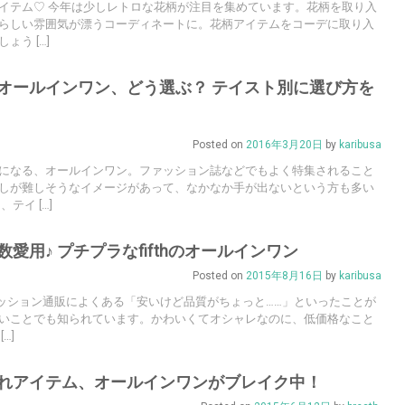
イテム♡ 今年は少しレトロな花柄が注目を集めています。花柄を取り入
らしい雰囲気が漂うコーディネートに。花柄アイテムをコーデに取り入
う […]
オールインワン、どう選ぶ？ テイスト別に選び方を
Posted on
2016年3月20日
by
karibusa
になる、オールインワン。ファッション誌などでもよく特集されること
しが難しそうなイメージがあって、なかなか手が出ないという方も多い
テイ […]
愛用♪ プチプラなfifthのオールインワン
Posted on
2015年8月16日
by
karibusa
ファッション通販によくある「安いけど品質がちょっと……」といったことが
いことでも知られています。かわいくてオシャレなのに、低価格なこと
…]
れアイテム、オールインワンがブレイク中！