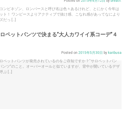
Posted on
2015年6月12日
by
breath.
コンビネゾン、ロンパースと呼び名は色々あるけれど、とにかく今年は
ット！ ワンピースよりアクティブで抜け感、こなれ感があってなにより
っ […]
サロペットパンツで決まる”大人カワイイ系コーデ”４
Posted on
2015年5月30日
by
karibusa
ロペットパンツが発売されているのをご存知ですか？”サロペットパン
状パンツ”のこと。オーバーオールと似ていますが、背中が開いているデザ
 […]