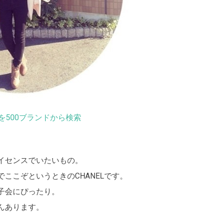
を500ブランドから検索
イセンスでいたいもの。
ここぞというときのCHANELです。
子会にぴったり。
んあります。