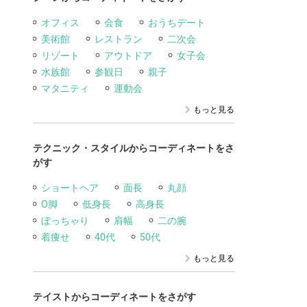
オフィス
会食
おうちデート
美術館
レストラン
二次会
リゾート
アウトドア
女子会
水族館
参観日
親子
マタニティ
運動会
もっと見る
テクニック・スタイルからコーディネートをさ
がす
ショートヘア
面長
丸顔
O脚
低身長
高身長
ぼっちゃり
肩幅
二の腕
着痩せ
40代
50代
もっと見る
テイストからコーディネートをさがす