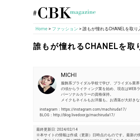
Skip
to
content
Home
>
ファッション
>
誰もが憧れるCHANELを取
誰もが憧れるCHANELを
MICHI
服飾系ブライダル学校で学び、ブライダル業界
の頃からライティング業を始め、現在はWEB
パーソナルカラーの資格保持。
メイクもネイルもお洋服も。お洒落が大好きなmac
instagram：https://instagram.com/machiruda17/
BLOG：http://blog.livedoor.jp/machiruda17/
最終更新日: 2024/02/14
※本サイトの情報は作成（更新）日時点のものです。最新の情