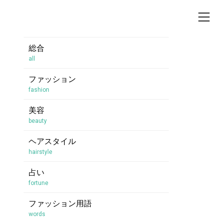
総合
all
ファッション
fashion
美容
beauty
ヘアスタイル
hairstyle
占い
fortune
ファッション用語
words