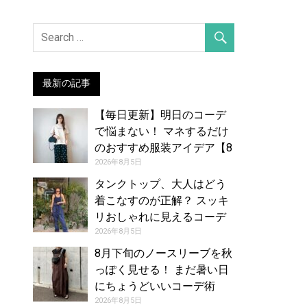
最新の記事
【毎日更新】明日のコーデ
で悩まない！ マネするだけ
のおすすめ服装アイデア【8
月6日夏】
2026年8月5日
タンクトップ、大人はどう
着こなすのが正解？ スッキ
リおしゃれに見えるコーデ
アイデア【レディース】
2026年8月5日
8月下旬のノースリーブを秋
っぽく見せる！ まだ暑い日
にちょうどいいコーデ術
2026年8月5日