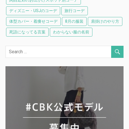
ディズニー・USJのコーデ
旅行コーデ
体型カバー・着痩せコーデ
8月の服装
肩掛けのやり方
死語になってる言葉
わからない服の名前