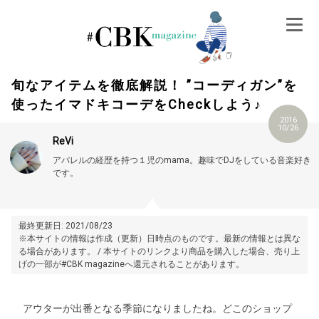
Skip
to
content
旬なアイテムを徹底解説！ ”コーディガン”を
使ったイマドキコーデをCheckしよう♪
2016
10/26
ReVi
アパレルの経歴を持つ１児のmama。趣味でDJをしている音楽好き
です。
最終更新日: 2021/08/23
※本サイトの情報は作成（更新）日時点のものです。最新の情報とは異な
る場合があります。 / 本サイトのリンクより商品を購入した場合、売り上
げの一部が#CBK magazineへ還元されることがあります。
アウターが出番となる季節になりましたね。どこのショップ