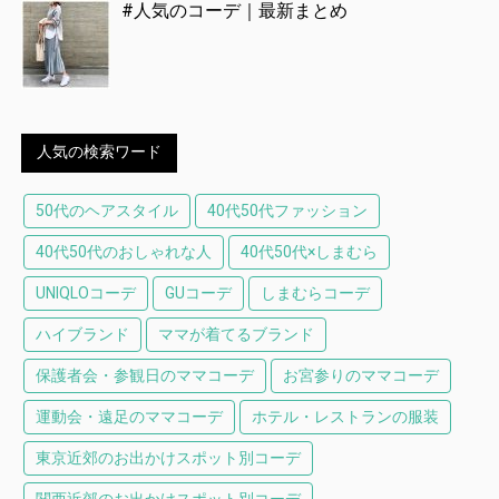
#人気のコーデ｜最新まとめ
人気の検索ワード
50代のヘアスタイル
40代50代ファッション
40代50代のおしゃれな人
40代50代×しまむら
UNIQLOコーデ
GUコーデ
しまむらコーデ
ハイブランド
ママが着てるブランド
保護者会・参観日のママコーデ
お宮参りのママコーデ
運動会・遠足のママコーデ
ホテル・レストランの服装
東京近郊のお出かけスポット別コーデ