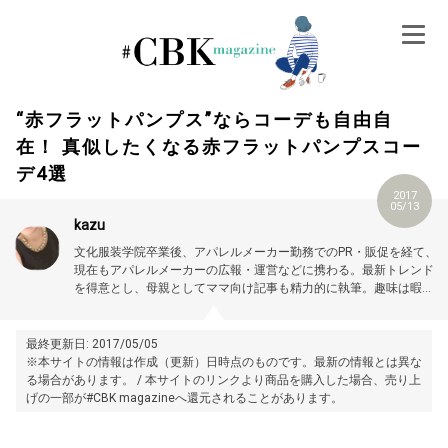
Skip
to
content
“赤フラットパンプス”ならコーデも自由自
在！ 真似したくなる赤フラットパンプスコー
デ4選
2017
05/13
kazu
文化服装学院卒業後、アパレルメーカー勤務でのPR・販促を経て、
現在もアパレルメーカーの広報・運営などに携わる。最新トレンド
を得意とし、母親としてママ向け記事も精力的に執筆。趣味は暇さ
えあればオタクのごとく雑誌を読みあさり、流行りをいち早くキャ
ッチすること。プロフィール詳細はこちら →
https://magazine.cubki.jp/articles/70524562.html
最終更新日: 2017/05/05
※本サイトの情報は作成（更新）日時点のものです。最新の情報とは異な
る場合があります。 / 本サイトのリンクより商品を購入した場合、売り上
げの一部が#CBK magazineへ還元されることがあります。