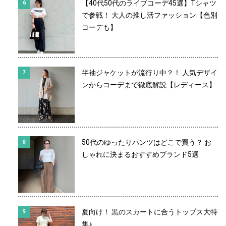
【40代50代のライブコーデ45選】Tシャツ
で参戦！ 大人の推し活ファッション【色別
コーデも】
半袖ジャケットが流行り中？！ 人気デザイ
ンからコーデまで徹底解説【レディース】
50代のゆったりパンツはどこで買う？ お
しゃれに決まるおすすめブランド5選
夏向け！ 黒のスカートに合うトップス大特
集♪