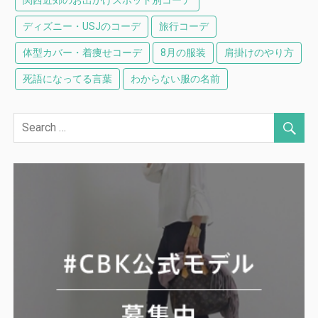
関西近郊のお出かけスポット別コーデ
ディズニー・USJのコーデ
旅行コーデ
体型カバー・着痩せコーデ
8月の服装
肩掛けのやり方
死語になってる言葉
わからない服の名前