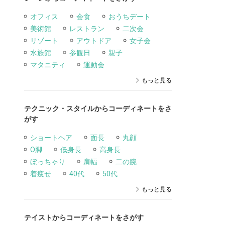
オフィス
会食
おうちデート
美術館
レストラン
二次会
リゾート
アウトドア
女子会
水族館
参観日
親子
マタニティ
運動会
もっと見る
テクニック・スタイルからコーディネートをさ
がす
ショートヘア
面長
丸顔
O脚
低身長
高身長
ぼっちゃり
肩幅
二の腕
着痩せ
40代
50代
もっと見る
テイストからコーディネートをさがす