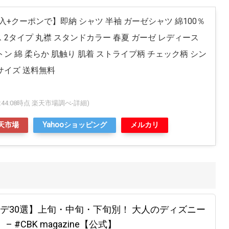
購入+クーポンで】即納 シャツ 半袖 ガーゼシャツ 綿100％
 2タイプ 丸襟 スタンドカラー 春夏 ガーゼ レディース
トン 綿 柔らか 肌触り 肌着 ストライプ柄 チェック柄 シン
サイズ 送料無料
 08:44:08時点 楽天市場調べ-
詳細)
天市場
Yahooショッピング
メルカリ
デ30選】上旬・中旬・下旬別！ 大人のディズニー
#CBK magazine【公式】