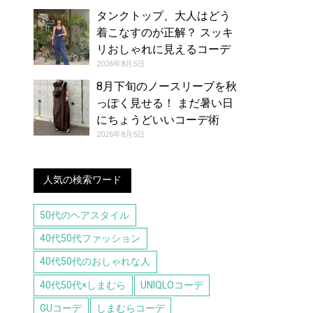
タンクトップ、大人はどう
着こなすのが正解？ スッキ
リおしゃれに見えるコーデ
アイデア【レディース】
2026年8月5日
8月下旬のノースリーブを秋
っぽく見せる！ まだ暑い日
にちょうどいいコーデ術
2026年8月5日
人気の検索ワード
50代のヘアスタイル
40代50代ファッション
40代50代のおしゃれな人
40代50代×しまむら
UNIQLOコーデ
GUコーデ
しまむらコーデ