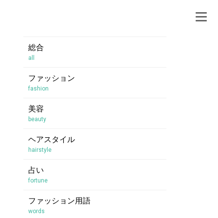
総合
all
ファッション
fashion
美容
beauty
ヘアスタイル
hairstyle
占い
fortune
ファッション用語
words