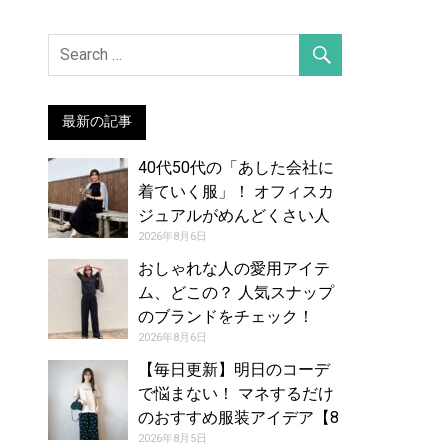
最新の記事
40代50代の「あした会社に
着ていく服」！ オフィスカ
ジュアルがめんどくさい人
のお手本コーデ【8月7日
2026年8月6日
夏】
おしゃれな人の愛用アイテ
ム、どこの？ 人気スナップ
のブランドをチェック！
（2026年7月26日号）
2026年8月6日
【毎日更新】明日のコーデ
で悩まない！ マネするだけ
のおすすめ服装アイデア【8
月6日夏】
2026年8月5日