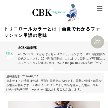
Skip
to
content
トリコロールカラーとは｜画像でわかるファ
ッション用語の意味
2026
07/10
#CBK編集部
40代50代コーデからぽっちゃりファッションまで！ #CBK編集部の
公式アカウント。2014年配信開始、これまでに公開した専門家によ
るファッション記事は2万超。#CBK magazineの読み方は「カブキ
マガジン」です。
最終更新日: 2026/08/04
※本サイトの情報は作成（更新）日時点のものです。最新の情報とは異な
る場合があります。 / 本サイトのリンクより商品を購入した場合、売り上
げの一部が#CBK magazineへ還元されることがあります。