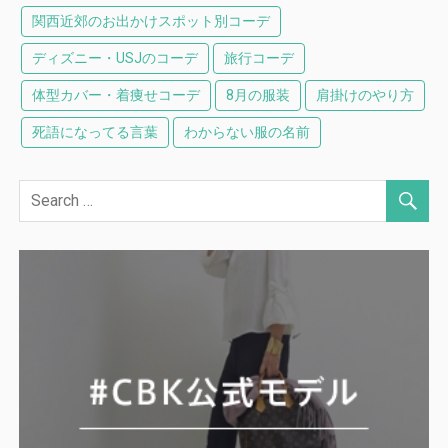
関西近郊のお出かけスポット別コーデ
ディズニー・USJのコーデ
旅行コーデ
体型カバー・着痩せコーデ
8月の服装
肩掛けのやり方
死語になってる言葉
わからない服の名前