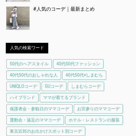
#人気のコーデ｜最新まとめ
人気の検索ワード
50代のヘアスタイル
40代50代ファッション
40代50代のおしゃれな人
40代50代×しまむら
UNIQLOコーデ
GUコーデ
しまむらコーデ
ハイブランド
ママが着てるブランド
保護者会・参観日のママコーデ
お宮参りのママコーデ
運動会・遠足のママコーデ
ホテル・レストランの服装
東京近郊のお出かけスポット別コーデ