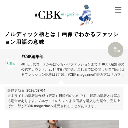
Skip
to
content
ノルディック柄とは｜画像でわかるファッシ
ョン用語の意味
2026
07/10
#CBK編集部
40代50代コーデからぽっちゃりファッションまで！ #CBK編集部の
公式アカウント。2014年配信開始、これまでに公開した専門家によ
るファッション記事は2万超。#CBK magazineの読み方は「カブキ
マガジン」です。
最終更新日: 2026/08/04
※本サイトの情報は作成（更新）日時点のものです。最新の情報とは異な
る場合があります。 / 本サイトのリンクより商品を購入した場合、売り上
げの一部が#CBK magazineへ還元されることがあります。