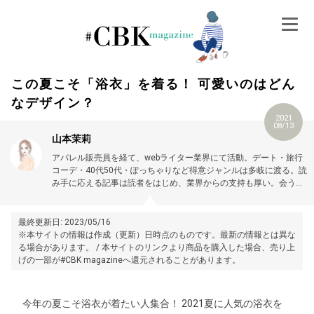
Skip
to
content
この夏こそ「浴衣」を着る！ 可愛いのはどん
なデザイン？
2021
08/13
山本茉莉
アパレル販売員を経て、webライター業界にて活動。デート・旅行
コーデ・40代50代・ぽっちゃりなど得意ジャンルは多岐に渡る。読
み手に応える記事は読者をはじめ、業界からの支持も厚い。会う
人・行く場所・なりたい自分に合わせたコーディネートを組むのが
好き。プロフィール詳細はこちら →
https://magazine.cubki.jp/articles/70524609.html
最終更新日: 2023/05/16
※本サイトの情報は作成（更新）日時点のものです。最新の情報とは異な
る場合があります。 / 本サイトのリンクより商品を購入した場合、売り上
げの一部が#CBK magazineへ還元されることがあります。
今年の夏こそ浴衣が着たい人集合！ 2021夏に人気の浴衣を