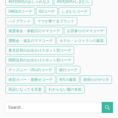
40代50代のおしゃれな人
40代50代×しまむら
UNIQLOコーデ
GUコーデ
しまむらコーデ
ハイブランド
ママが着てるブランド
保護者会・参観日のママコーデ
お宮参りのママコーデ
運動会・遠足のママコーデ
ホテル・レストランの服装
東京近郊のお出かけスポット別コーデ
関西近郊のお出かけスポット別コーデ
ディズニー・USJのコーデ
旅行コーデ
体型カバー・着痩せコーデ
8月の服装
肩掛けのやり方
死語になってる言葉
わからない服の名前