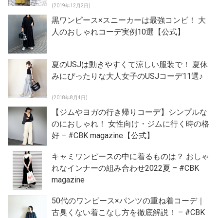
(2019年12月2日)
黒ワンピース×スニーカーは最強コンビ！ 大
人のおしゃれコーデ実例10選【公式】
夏のUSJは動きやすくて涼しい服装で！ 夏休
みにぴったりな大人女子のUSJコーデ11選♪
(2018年8月4日)
【ジムやヨガの行き帰りコーデ】シンプルな
のにおしゃれ！ 女性向け・ジムに行く時の格
好 – #CBK magazine【公式】
キャミワンピースの中に着るものは？ おしゃ
れなインナーの組み合わせ2022夏 – #CBK
magazine
50代のワンピース×パンツの重ね着コーデ｜
古臭くない着こなし方を徹底解説！ – #CBK