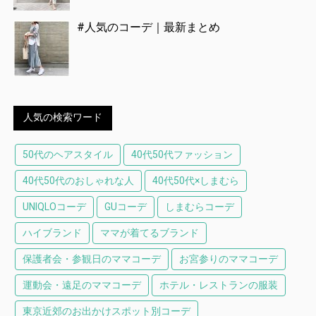
#人気のコーデ｜最新まとめ
人気の検索ワード
50代のヘアスタイル
40代50代ファッション
40代50代のおしゃれな人
40代50代×しまむら
UNIQLOコーデ
GUコーデ
しまむらコーデ
ハイブランド
ママが着てるブランド
保護者会・参観日のママコーデ
お宮参りのママコーデ
運動会・遠足のママコーデ
ホテル・レストランの服装
東京近郊のお出かけスポット別コーデ