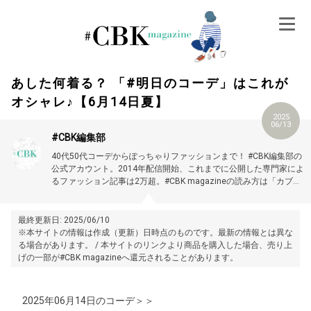
Skip
to
content
あした何着る？ 「#明日のコーデ」はこれが
オシャレ♪【6月14日夏】
2025
06/13
#CBK編集部
40代50代コーデからぽっちゃりファッションまで！ #CBK編集部の
公式アカウント。2014年配信開始、これまでに公開した専門家によ
るファッション記事は2万超。#CBK magazineの読み方は「カブキ
マガジン」です。
最終更新日: 2025/06/10
※本サイトの情報は作成（更新）日時点のものです。最新の情報とは異な
る場合があります。 / 本サイトのリンクより商品を購入した場合、売り上
げの一部が#CBK magazineへ還元されることがあります。
2025年06月14日のコーデ＞＞