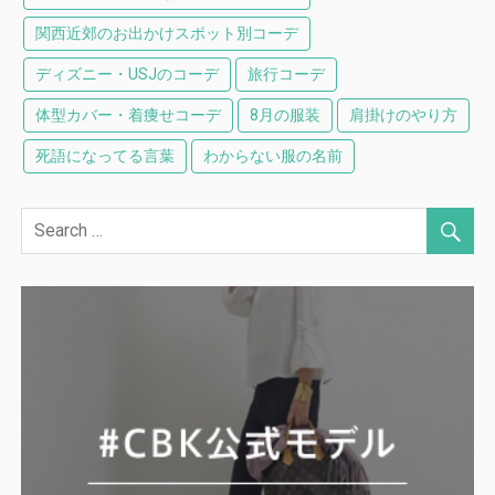
関西近郊のお出かけスポット別コーデ
ディズニー・USJのコーデ
旅行コーデ
体型カバー・着痩せコーデ
8月の服装
肩掛けのやり方
死語になってる言葉
わからない服の名前