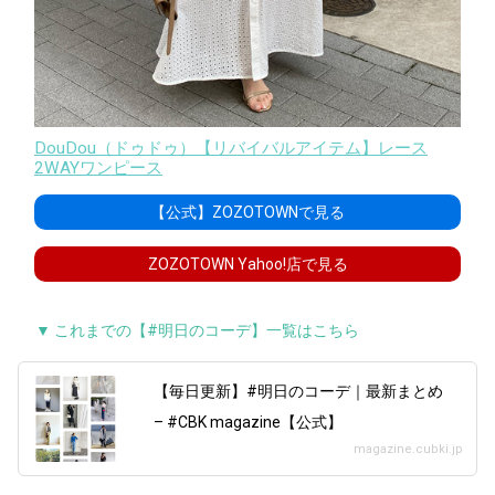
DouDou（ドゥドゥ）【リバイバルアイテム】レース
2WAYワンピース
【公式】ZOZOTOWNで見る
ZOZOTOWN Yahoo!店で見る
▼ これまでの【#明日のコーデ】一覧はこちら
【毎日更新】#明日のコーデ｜最新まとめ
– #CBK magazine【公式】
magazine.cubki.jp