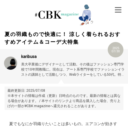
Skip
to
content
夏の羽織もので快適に！ 涼しく着られるおす
すめアイテム＆コーデ大特集
2025
07/30
karibusa
美大卒業後にデザイナーとして活動。その後はファッション専門学
校で10年間教職に。現在は、アート系専門学校でファッションイラ
ストの講師として活動しつつ、Webライターをしている50代。特に
大人世代やお悩み解消の記事に力を入れています。プロフィール詳
細はこちら →
https://magazine.cubki.jp/articles/70524593.html
最終更新日: 2025/07/08
※本サイトの情報は作成（更新）日時点のものです。最新の情報とは異な
る場合があります。 / 本サイトのリンクより商品を購入した場合、売り上
げの一部が#CBK magazineへ還元されることがあります。
夏でもなにか羽織りたいことは多いもの。エアコンが効きす