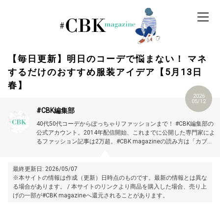
Skip
to
content
【毎日更新】明日のコーデで悩まない！ マネ
するだけのおすすめ服装アイデア【5月13日
春】
2026
05/12
#CBK編集部
40代50代コーデからぽっちゃりファッションまで！ #CBK編集部の
公式アカウント。2014年配信開始、これまでに公開した専門家によ
るファッション記事は2万超。#CBK magazineの読み方は「カブキ
マガジン」です。
最終更新日: 2026/05/07
※本サイトの情報は作成（更新）日時点のものです。最新の情報とは異な
る場合があります。 / 本サイトのリンクより商品を購入した場合、売り上
げの一部が#CBK magazineへ還元されることがあります。