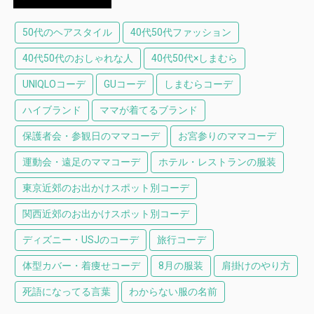
50代のヘアスタイル
40代50代ファッション
40代50代のおしゃれな人
40代50代×しまむら
UNIQLOコーデ
GUコーデ
しまむらコーデ
ハイブランド
ママが着てるブランド
保護者会・参観日のママコーデ
お宮参りのママコーデ
運動会・遠足のママコーデ
ホテル・レストランの服装
東京近郊のお出かけスポット別コーデ
関西近郊のお出かけスポット別コーデ
ディズニー・USJのコーデ
旅行コーデ
体型カバー・着痩せコーデ
8月の服装
肩掛けのやり方
死語になってる言葉
わからない服の名前