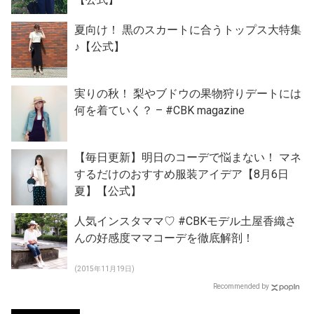
夏向け！ 黒のスカートに合うトップス大特集
♪【公式】
実りの秋！ 梨やブドウの果物狩りデートには
何を着ていく？ – #CBK magazine
【毎日更新】明日のコーデで悩まない！ マネ
するだけのおすすめ服装アイデア【8月6日
夏】【公式】
人気インスタママ♡ #CBKモデル土屋香織さ
んの好感度ママコーデを徹底解剖！
(2015年11月19日)
Recommended by