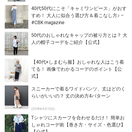
40代50代にこそ「キャミワンピース」がおす
すめ！ 大人に似合う選び方＆着こなし方♪ –
#CBK magazine
50代のおしゃれなキャップの被り方とは？ 大
人の帽子コーデをご紹介【公式】
【40代×しまむら服】おしゃれな人はこう着
てる！ 画像でわかるコーデのポイント【公
式】
スニーカーで着るワイドパンツ、丈はどのく
らいがいいの？ 丈の決め方4パターン
(2018年4月13日)
Tシャツにスカーフを合わせるだけ！ 簡単お
しゃれコーデ術【巻き方・サイズ・色選び】
【公式】