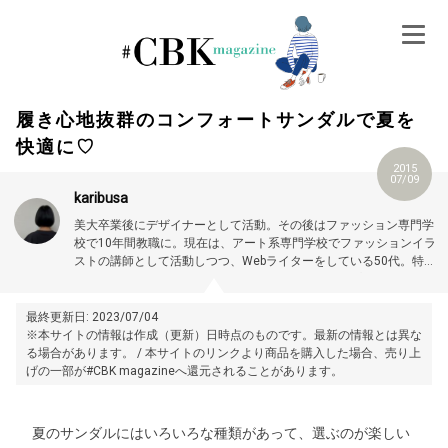
Skip
to
content
履き心地抜群のコンフォートサンダルで夏を
快適に♡
2015
07/09
karibusa
美大卒業後にデザイナーとして活動。その後はファッション専門学
校で10年間教職に。現在は、アート系専門学校でファッションイラ
ストの講師として活動しつつ、Webライターをしている50代。特に
大人世代やお悩み解消の記事に力を入れています。プロフィール詳
細はこちら →
https://magazine.cubki.jp/articles/70524593.html
最終更新日: 2023/07/04
※本サイトの情報は作成（更新）日時点のものです。最新の情報とは異な
る場合があります。 / 本サイトのリンクより商品を購入した場合、売り上
げの一部が#CBK magazineへ還元されることがあります。
夏のサンダルにはいろいろな種類があって、選ぶのが楽しい