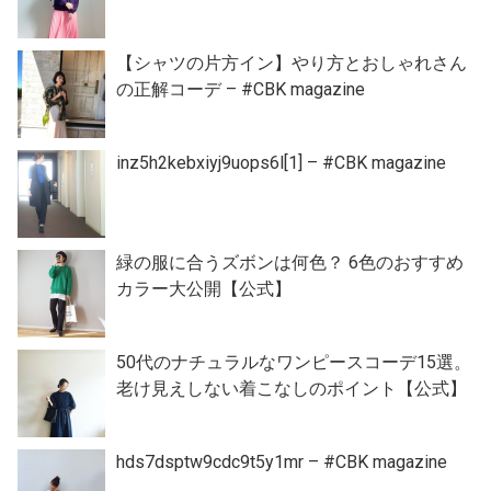
【シャツの片方イン】やり方とおしゃれさん
の正解コーデ – #CBK magazine
inz5h2kebxiyj9uops6l[1] – #CBK magazine
緑の服に合うズボンは何色？ 6色のおすすめ
カラー大公開【公式】
50代のナチュラルなワンピースコーデ15選。
老け見えしない着こなしのポイント【公式】
hds7dsptw9cdc9t5y1mr – #CBK magazine