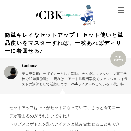
Skip
to
content
簡単キレイなセットアップ！ セット使いと単
品使いをマスターすれば、一枚あればディリ
ーに着回せる♪
2015
08/20
karibusa
美大卒業後にデザイナーとして活動。その後はファッション専門学
校で10年間教職に。現在は、アート系専門学校でファッションイラ
ストの講師として活動しつつ、Webライターをしている50代。特に
大人世代やお悩み解消の記事に力を入れています。プロフィール詳
細はこちら →
https://magazine.cubki.jp/articles/70524593.html
セットアップは上下がセットになっていて、さっと着てコー
デが着まるのがうれしいですね！
トップスとボトムを別のアイテムと組み合わせることもでき