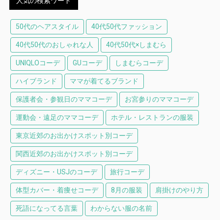
人気の検索ワード
50代のヘアスタイル
40代50代ファッション
40代50代のおしゃれな人
40代50代×しまむら
UNIQLOコーデ
GUコーデ
しまむらコーデ
ハイブランド
ママが着てるブランド
保護者会・参観日のママコーデ
お宮参りのママコーデ
運動会・遠足のママコーデ
ホテル・レストランの服装
東京近郊のお出かけスポット別コーデ
関西近郊のお出かけスポット別コーデ
ディズニー・USJのコーデ
旅行コーデ
体型カバー・着痩せコーデ
8月の服装
肩掛けのやり方
死語になってる言葉
わからない服の名前