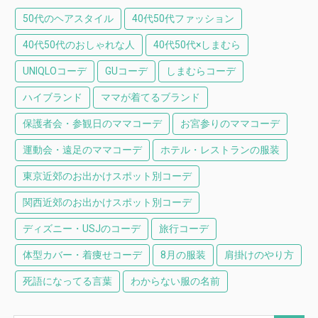
50代のヘアスタイル
40代50代ファッション
40代50代のおしゃれな人
40代50代×しまむら
UNIQLOコーデ
GUコーデ
しまむらコーデ
ハイブランド
ママが着てるブランド
保護者会・参観日のママコーデ
お宮参りのママコーデ
運動会・遠足のママコーデ
ホテル・レストランの服装
東京近郊のお出かけスポット別コーデ
関西近郊のお出かけスポット別コーデ
ディズニー・USJのコーデ
旅行コーデ
体型カバー・着痩せコーデ
8月の服装
肩掛けのやり方
死語になってる言葉
わからない服の名前