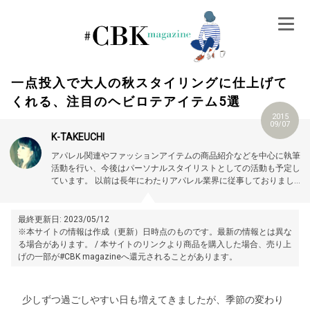
Skip
to
content
一点投入で大人の秋スタイリングに仕上げて
くれる、注目のヘビロテアイテム5選
2015
09/07
K-TAKEUCHI
アパレル関連やファッションアイテムの商品紹介などを中心に執筆
活動を行い、今後はパーソナルスタイリストとしての活動も予定し
ています。
以前は長年にわたりアパレル業界に従事しておりました
ので、その経験を活かしファッションのノウハウやコーディネート
のコツなどを一般の方にもわかりやすく解説していきます。
最終更新日: 2023/05/12
※本サイトの情報は作成（更新）日時点のものです。最新の情報とは異な
る場合があります。 / 本サイトのリンクより商品を購入した場合、売り上
げの一部が#CBK magazineへ還元されることがあります。
少しずつ過ごしやすい日も増えてきましたが、季節の変わり