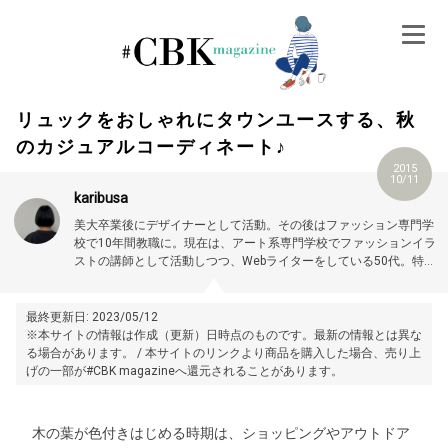
Skip
to
content
リュックをおしゃれにタウンユースする、秋
のカジュアルコーディネート♪
2015
10/11
karibusa
美大卒業後にデザイナーとして活動。その後はファッション専門学
校で10年間教職に。現在は、アート系専門学校でファッションイラ
ストの講師として活動しつつ、Webライターをしている50代。特に
大人世代やお悩み解消の記事に力を入れています。プロフィール詳
細はこちら →
https://magazine.cubki.jp/articles/70524593.html
最終更新日: 2023/05/12
※本サイトの情報は作成（更新）日時点のものです。最新の情報とは異な
る場合があります。 / 本サイトのリンクより商品を購入した場合、売り上
げの一部が#CBK magazineへ還元されることがあります。
木の葉が色付きはじめる時期は、ショッピングやアウトドア