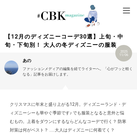
Skip
to
content
【12月のディズニーコーデ30選】上旬・中
旬・下旬別！ 大人の冬ディズニーの服装
2025
11/06
あの
ファッションメディアの編集を経てライターへ。「心がフッと軽く
なる」記事をお届けします。
クリスマスに年末と盛り上がる12月。ディズニーランド・デ
ィズニーシーも華やぐ季節です♪ でも服装となると意外と悩
むもの。上着をダウンにするならどんなコーデで行く？ 防寒
対策は何がベスト？ ……大人はディズニーに何着てく？