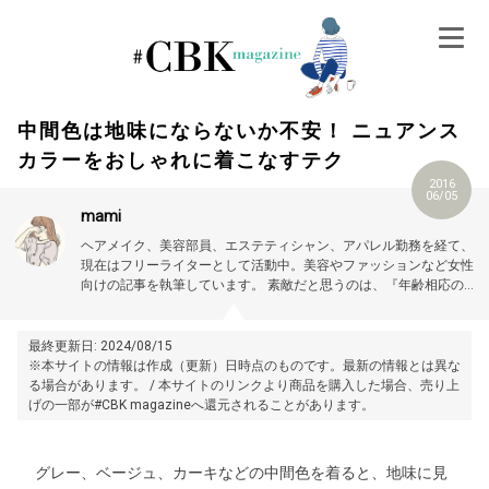
Skip
to
content
中間色は地味にならないか不安！ ニュアンス
カラーをおしゃれに着こなすテク
2016
06/05
mami
ヘアメイク、美容部員、エステティシャン、アパレル勤務を経て、
現在はフリーライターとして活動中。美容やファッションなど女性
向けの記事を執筆しています。
素敵だと思うのは、『年齢相応の美
しさ、可愛さを大切にする女性』。
最終更新日: 2024/08/15
※本サイトの情報は作成（更新）日時点のものです。最新の情報とは異な
る場合があります。 / 本サイトのリンクより商品を購入した場合、売り上
げの一部が#CBK magazineへ還元されることがあります。
グレー、ベージュ、カーキなどの中間色を着ると、地味に見