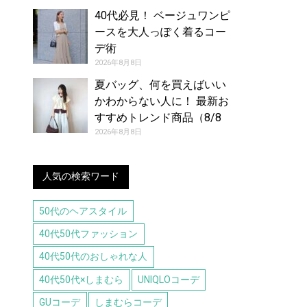
40代必見！ ベージュワンピ
ースを大人っぽく着るコー
デ術
2026年8月8日
夏バッグ、何を買えばいい
かわからない人に！ 最新お
すすめトレンド商品（8/8
号）
2026年8月8日
人気の検索ワード
50代のヘアスタイル
40代50代ファッション
40代50代のおしゃれな人
40代50代×しまむら
UNIQLOコーデ
GUコーデ
しまむらコーデ