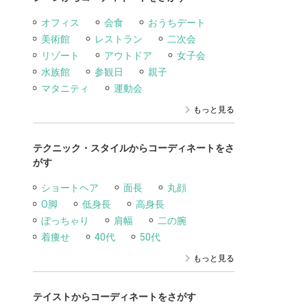
オフィス
会食
おうちデート
美術館
レストラン
二次会
リゾート
アウトドア
女子会
水族館
参観日
親子
マタニティ
運動会
もっと見る
テクニック・スタイルからコーディネートをさ
がす
ショートヘア
面長
丸顔
O脚
低身長
高身長
ぼっちゃり
肩幅
二の腕
着痩せ
40代
50代
もっと見る
テイストからコーディネートをさがす