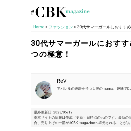
Skip
to
content
Home
>
ファッション
>
30代サマーガールにおすす
30代サマーガールにおす
つの極意！
ReVi
アパレルの経歴を持つ１児のmama。趣味でD
最終更新日: 2023/05/19
※本サイトの情報は作成（更新）日時点のものです。最新の情
合、売り上げの一部が#CBK magazineへ還元されることが