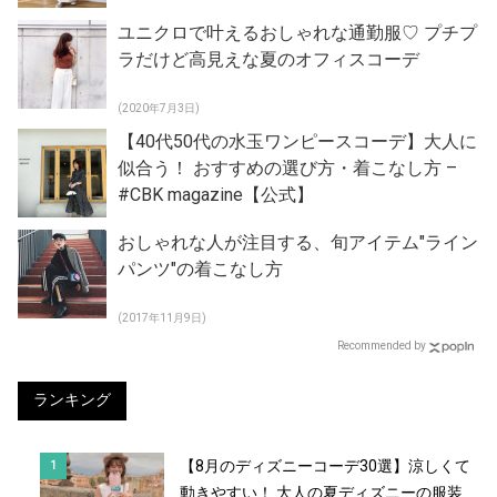
ユニクロで叶えるおしゃれな通勤服♡ プチプ
ラだけど高見えな夏のオフィスコーデ
(2020年7月3日)
【40代50代の水玉ワンピースコーデ】大人に
似合う！ おすすめの選び方・着こなし方 –
#CBK magazine【公式】
おしゃれな人が注目する、旬アイテム"ライン
パンツ"の着こなし方
(2017年11月9日)
Recommended by
ランキング
【8月のディズニーコーデ30選】涼しくて
動きやすい！ 大人の夏ディズニーの服装