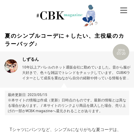
Skip
to
content
夏のシンプルコーデに＋したい、主役級のカ
ラーバッグ♪
2016
07/20
しずるん
10年以上アパレルのネット通販会社に勤めていました。昔から服が
大好きで、色々な雑誌でトレンドをチェックしています。
CUBKIラ
イターとして成長を重ねながら自分の経験や持っている情報を皆さ
んに楽しくお伝えできるようにがんばります(^O^)／
よろしくお願
いします♡
最終更新日: 2023/05/15
※本サイトの情報は作成（更新）日時点のものです。最新の情報とは異な
る場合があります。 / 本サイトのリンクより商品を購入した場合、売り上
げの一部が#CBK magazineへ還元されることがあります。
Tシャツにパンツなど、シンプルになりがちな夏コーデは、