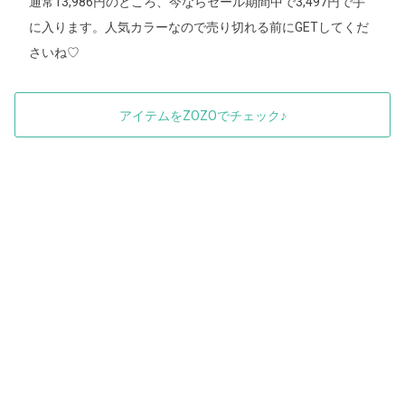
通常13,986円のところ、今ならセール期間中で3,497円で手
に入ります。人気カラーなので売り切れる前にGETしてくだ
さいね♡
アイテムをZOZOでチェック♪