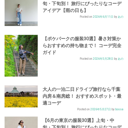
旬・下旬別！ 旅行にぴったりなコーデ
アイデア【雨の日も】
Posted on
2026年6月11日
by
あの
【ポケパークの服装30選】暑さ対策か
らおすすめの持ち物まで！ コーデ完全
ガイド
Posted on
2026年5月28日
by
あの
大人の一泊二日ドライブ旅行なら千葉
内房＆南房総！ おすすめスポット・最
適コーデ
Posted on
2026年5月27日
by
bossa
【6月の東京の服装30選】上旬・中
旬・下旬別！ 旅行にぴったりなコーデ