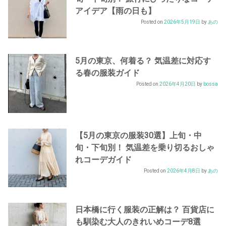
アイデア【雨の日も】
Posted on
2026年5月19日
by
あの
5月の東京、何着る？ 気温差に対応す
る春の服装ガイド
Posted on
2026年4月20日
by
bossa
【5月の東京の服装30選】上旬・中
旬・下旬別！ 気温差を乗り切るおしゃ
れコーデガイド
Posted on
2026年4月8日
by
あの
日本橋に行く服装の正解は？ 百貨店に
も馴染む大人のきれいめコーデ8選