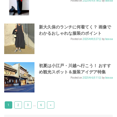
Posted on
2025年9月18日
by
bossa
新大久保のランチに何着てく？ 画像で
わかるおしゃれな服装のポイント
Posted on
2025年8月27日
by
bossa
初夏は小江戸・川越へ行こう！ おすす
め観光スポット＆服装アイデア特集
Posted on
2025年6月11日
by
bossa
…
1
2
3
6
»