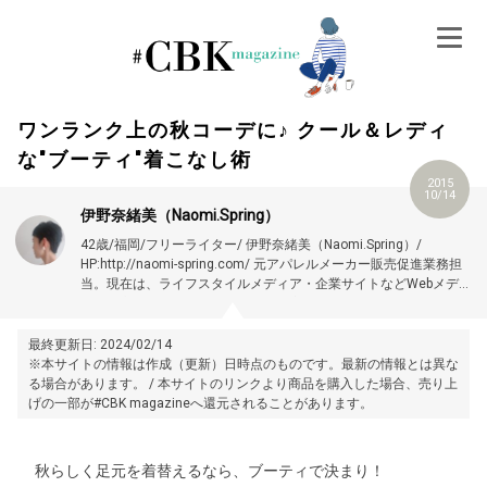
Skip
to
content
ワンランク上の秋コーデに♪ クール＆レディ
な″ブーティ″着こなし術
2015
10/14
伊野奈緒美（Naomi.Spring）
42歳/福岡/フリーライター/ 伊野奈緒美（Naomi.Spring）/
HP:http://naomi-spring.com/
元アパレルメーカー販売促進業務担
当。現在は、
ライフスタイルメディア・企業サイトなどWebメディ
アを中心に、インテリアをはじめ住宅関連・ライフスタイル記事な
ファッションがくれる「ポジティブなチカラ」、そしてファッショ
どを多数執筆。
【保有資格】文部科学省後援 リビングスタイリスト
ン×インテリアのアイデアをお届けします
1級/カラーコーディネーター2級/リフォームスタイリスト3級/
好き
最終更新日: 2024/02/14
なスタイル：シンプルで普遍的に素敵なコーデ、イヤリング、ショ
※本サイトの情報は作成（更新）日時点のものです。最新の情報とは異な
ートカット
る場合があります。 / 本サイトのリンクより商品を購入した場合、売り上
げの一部が#CBK magazineへ還元されることがあります。
秋らしく足元を着替えるなら、ブーティで決まり！