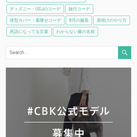
ディズニー・USJのコーデ
旅行コーデ
体型カバー・着痩せコーデ
8月の服装
肩掛けのやり方
死語になってる言葉
わからない服の名前