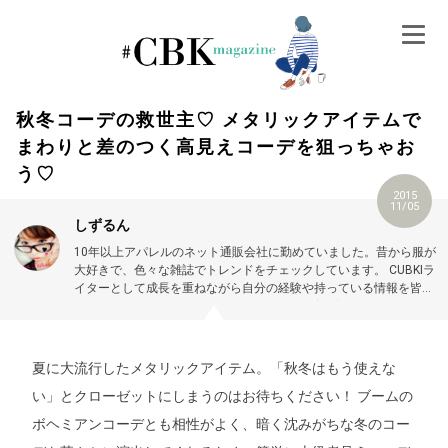
Skip
to
content
秋冬コーデの救世主♡ メタリックアイテムで
まわりと差のつく高見えコーデを狙っちゃお
う♡
2015
11/05
しずるん
10年以上アパレルのネット通販会社に勤めていました。昔から服が
大好きで、色々な雑誌でトレンドをチェックしています。
CUBKIラ
イターとして成長を重ねながら自分の経験や持っている情報を皆さ
んに楽しくお伝えできるようにがんばります(^O^)／
よろしくお願
いします♡
夏に大流行したメタリックアイテム。「秋冬はもう使えな
い」とクローゼットにしまうのはお待ちください！ ブームの
ボヘミアンコーデとも相性がよく、暗く沈みがちな冬のコー