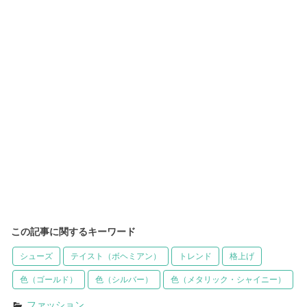
この記事に関するキーワード
シューズ
テイスト（ボヘミアン）
トレンド
格上げ
色（ゴールド）
色（シルバー）
色（メタリック・シャイニー）
ファッション