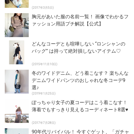
(2017年3月5日)
胸元があいた服の名前一覧！ 画像でわかるフ
ァッション用語プチ解説【公式】
どんなコーデとも喧嘩しない “ロンシャンの
バッグ” は持って絶対損しないアイテム♡
(2015年11月10日)
冬のワイドデニム、どう着こなす？ 楽ちんな
デニムワイドパンツのおしゃれな冬コーデ9
選♪
(2019年1月25日)
ぽっちゃり女子の夏コーデはこう着こなす！
薄着でもすっきり見えるコーディネート8選♥
(2017年7月28日)
90年代リバイバル！ 今すぐゲット、「ガチャ