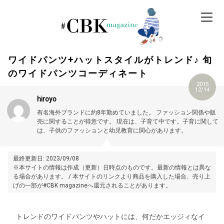
Skip
to
content
ワイドパンツ+ハットスタイルがトレンド♪ 旬
のワイドパンツコーディネート
2015
12/14
hiroyo
有名海外ブランドに約8年勤めていました。 ファッション関係や販
売に関することが得意です。 現在は、子育て中です。子育に関して
は、子供のファッションと幼児教育に関心があります。
最終更新日: 2023/09/08
※本サイトの情報は作成（更新）日時点のものです。最新の情報とは異な
る場合があります。 / 本サイトのリンクより商品を購入した場合、売り上
げの一部が#CBK magazineへ還元されることがあります。
トレンドのワイドパンツやハットには、何だかエッジィなイ