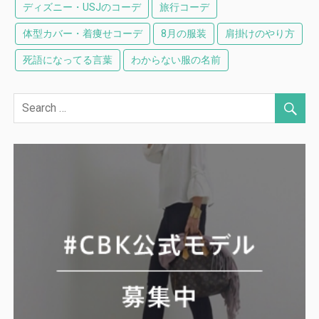
ディズニー・USJのコーデ
旅行コーデ
体型カバー・着痩せコーデ
8月の服装
肩掛けのやり方
死語になってる言葉
わからない服の名前