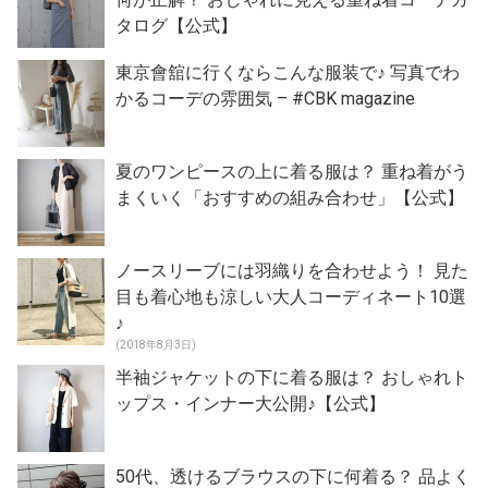
タログ【公式】
東京會舘に行くならこんな服装で♪ 写真でわ
かるコーデの雰囲気 – #CBK magazine
夏のワンピースの上に着る服は？ 重ね着がう
まくいく「おすすめの組み合わせ」【公式】
ノースリーブには羽織りを合わせよう！ 見た
目も着心地も涼しい大人コーディネート10選
♪
(2018年8月3日)
半袖ジャケットの下に着る服は？ おしゃれト
ップス・インナー大公開♪【公式】
50代、透けるブラウスの下に何着る？ 品よく