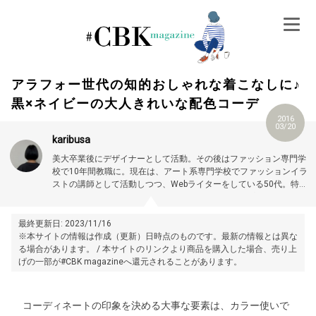
Skip
to
content
アラフォー世代の知的おしゃれな着こなしに♪
黒×ネイビーの大人きれいな配色コーデ
2016
03/20
karibusa
美大卒業後にデザイナーとして活動。その後はファッション専門学
校で10年間教職に。現在は、アート系専門学校でファッションイラ
ストの講師として活動しつつ、Webライターをしている50代。特に
大人世代やお悩み解消の記事に力を入れています。プロフィール詳
細はこちら →
https://magazine.cubki.jp/articles/70524593.html
最終更新日: 2023/11/16
※本サイトの情報は作成（更新）日時点のものです。最新の情報とは異な
る場合があります。 / 本サイトのリンクより商品を購入した場合、売り上
げの一部が#CBK magazineへ還元されることがあります。
コーディネートの印象を決める大事な要素は、カラー使いで