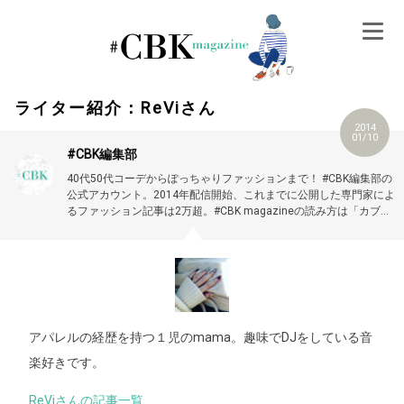
Skip
to
content
ライター紹介：ReViさん
2014
01/10
#CBK編集部
40代50代コーデからぽっちゃりファッションまで！ #CBK編集部の
公式アカウント。2014年配信開始、これまでに公開した専門家によ
るファッション記事は2万超。#CBK magazineの読み方は「カブキ
マガジン」です。
アパレルの経歴を持つ１児のmama。趣味でDJをしている音
楽好きです。
ReViさんの記事一覧