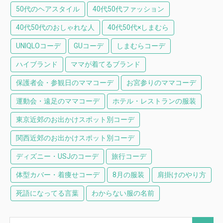
50代のヘアスタイル
40代50代ファッション
40代50代のおしゃれな人
40代50代×しまむら
UNIQLOコーデ
GUコーデ
しまむらコーデ
ハイブランド
ママが着てるブランド
保護者会・参観日のママコーデ
お宮参りのママコーデ
運動会・遠足のママコーデ
ホテル・レストランの服装
東京近郊のお出かけスポット別コーデ
関西近郊のお出かけスポット別コーデ
ディズニー・USJのコーデ
旅行コーデ
体型カバー・着痩せコーデ
8月の服装
肩掛けのやり方
死語になってる言葉
わからない服の名前