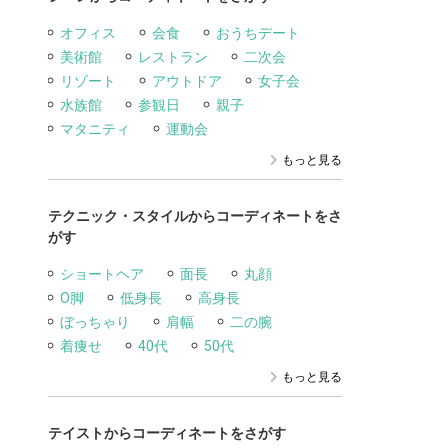
オフィス
会食
おうちデート
美術館
レストラン
二次会
リゾート
アウトドア
女子会
水族館
参観日
親子
マタニティ
運動会
もっと見る
テクニック・スタイルからコーディネートをさ
がす
ショートヘア
面長
丸顔
O脚
低身長
高身長
ぼっちゃり
肩幅
二の腕
着痩せ
40代
50代
もっと見る
テイストからコーディネートをさがす