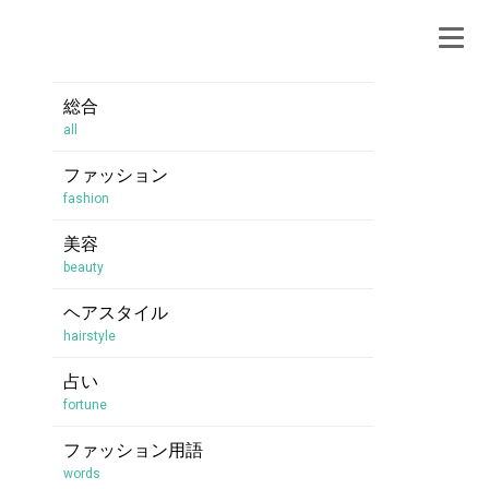
総合
all
ファッション
fashion
美容
beauty
ヘアスタイル
hairstyle
占い
fortune
ファッション用語
words