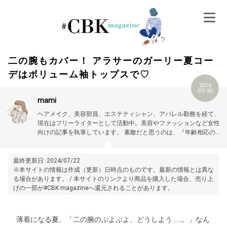
Skip
to
content
二の腕もカバー！ アラサーのガーリー夏コー
デはボリューム袖トップスで♡
2016
07/30
mami
ヘアメイク、美容部員、エステティシャン、アパレル勤務を経て、
現在はフリーライターとして活動中。美容やファッションなど女性
向けの記事を執筆しています。
素敵だと思うのは、『年齢相応の美
しさ、可愛さを大切にする女性』。
最終更新日: 2024/07/22
※本サイトの情報は作成（更新）日時点のものです。最新の情報とは異な
る場合があります。 / 本サイトのリンクより商品を購入した場合、売り上
げの一部が#CBK magazineへ還元されることがあります。
薄着になる夏、「二の腕のぷよぷよ、どうしよう……。」なん