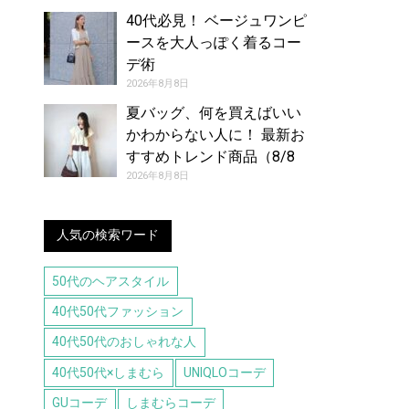
40代必見！ ベージュワンピ
ースを大人っぽく着るコー
デ術
2026年8月8日
夏バッグ、何を買えばいい
かわからない人に！ 最新お
すすめトレンド商品（8/8
号）
2026年8月8日
人気の検索ワード
50代のヘアスタイル
40代50代ファッション
40代50代のおしゃれな人
40代50代×しまむら
UNIQLOコーデ
GUコーデ
しまむらコーデ