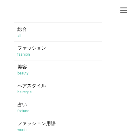
総合
all
ファッション
fashion
美容
beauty
ヘアスタイル
hairstyle
占い
fortune
ファッション用語
words