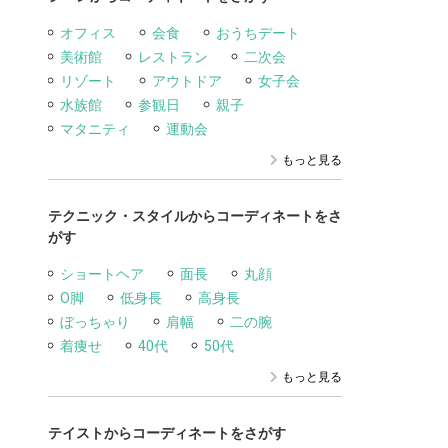
オフィス
会食
おうちデート
美術館
レストラン
二次会
リゾート
アウトドア
女子会
水族館
参観日
親子
マタニティ
運動会
もっと見る
テクニック・スタイルからコーディネートをさ
がす
ショートヘア
面長
丸顔
O脚
低身長
高身長
ぼっちゃり
肩幅
二の腕
着痩せ
40代
50代
もっと見る
テイストからコーディネートをさがす