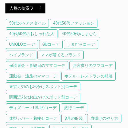
人気の検索ワード
50代のヘアスタイル
40代50代ファッション
40代50代のおしゃれな人
40代50代×しまむら
UNIQLOコーデ
GUコーデ
しまむらコーデ
ハイブランド
ママが着てるブランド
保護者会・参観日のママコーデ
お宮参りのママコーデ
運動会・遠足のママコーデ
ホテル・レストランの服装
東京近郊のお出かけスポット別コーデ
関西近郊のお出かけスポット別コーデ
ディズニー・USJのコーデ
旅行コーデ
体型カバー・着痩せコーデ
8月の服装
肩掛けのやり方