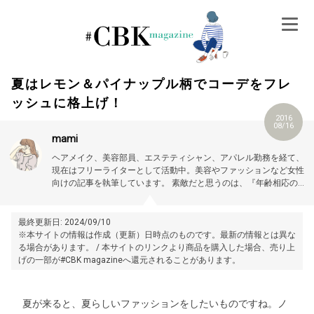
Skip
to
content
夏はレモン＆パイナップル柄でコーデをフレ
ッシュに格上げ！
2016
08/16
mami
ヘアメイク、美容部員、エステティシャン、アパレル勤務を経て、
現在はフリーライターとして活動中。美容やファッションなど女性
向けの記事を執筆しています。
素敵だと思うのは、『年齢相応の美
しさ、可愛さを大切にする女性』。
最終更新日: 2024/09/10
※本サイトの情報は作成（更新）日時点のものです。最新の情報とは異な
る場合があります。 / 本サイトのリンクより商品を購入した場合、売り上
げの一部が#CBK magazineへ還元されることがあります。
夏が来ると、夏らしいファッションをしたいものですね。ノ