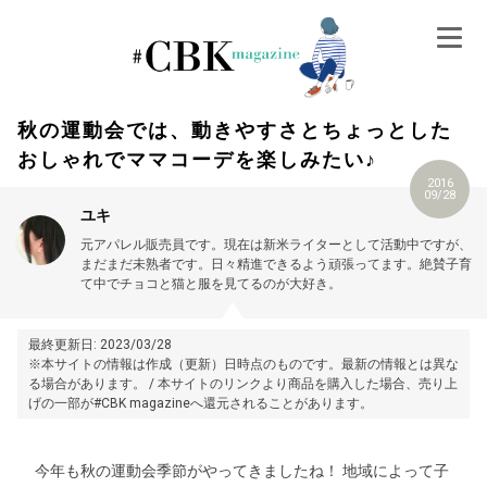
Skip
to
content
秋の運動会では、動きやすさとちょっとした
おしゃれでママコーデを楽しみたい♪
2016
09/28
ユキ
元アパレル販売員です。現在は新米ライターとして活動中ですが、
まだまだ未熟者です。日々精進できるよう頑張ってます。絶賛子育
て中でチョコと猫と服を見てるのが大好き。
最終更新日: 2023/03/28
※本サイトの情報は作成（更新）日時点のものです。最新の情報とは異な
る場合があります。 / 本サイトのリンクより商品を購入した場合、売り上
げの一部が#CBK magazineへ還元されることがあります。
今年も秋の運動会季節がやってきましたね！ 地域によって子