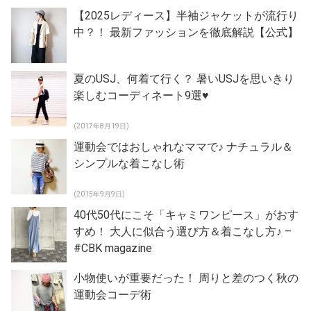
【2025レディース】半袖ジャケットが流行り
中？！ 最新ファッションを徹底解説【公式】
夏のUSJ、何着て行く？ 暑いUSJを思いきり
楽しむコーディネート9選♥
(2017年8月19日)
運動会ではおしゃれなママで♪ ナチュラル＆
シンプルな着こなし術
(2015年9月9日)
40代50代にこそ「キャミワンピース」がおす
すめ！ 大人に似合う選び方＆着こなし方♪ –
#CBK magazine
小物使いが重要だった！ 周りと差のつく秋の
運動会コーデ術