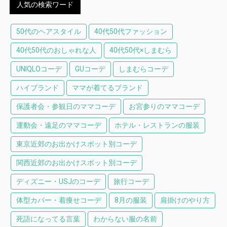
人気の検索ワード
50代のヘアスタイル
40代50代ファッション
40代50代のおしゃれな人
40代50代×しまむら
UNIQLOコーデ
GUコーデ
しまむらコーデ
ハイブランド
ママが着てるブランド
保護者会・参観日のママコーデ
お宮参りのママコーデ
運動会・遠足のママコーデ
ホテル・レストランの服装
東京近郊のお出かけスポット別コーデ
関西近郊のお出かけスポット別コーデ
ディズニー・USJのコーデ
旅行コーデ
体型カバー・着痩せコーデ
8月の服装
肩掛けのやり方
死語になってる言葉
わからない服の名前