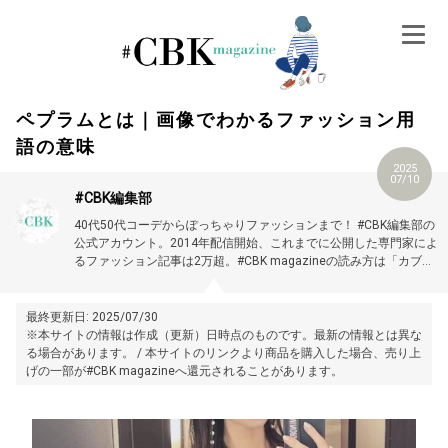
Skip
to
content
ペプラムとは｜画像でわかるファッション用
語の意味
2025
07/10
#CBK編集部
40代50代コーデからぽっちゃりファッションまで！ #CBK編集部の
公式アカウント。2014年配信開始、これまでに公開した専門家によ
るファッション記事は2万超。#CBK magazineの読み方は「カブキ
マガジン」です。
最終更新日: 2025/07/30
※本サイトの情報は作成（更新）日時点のものです。最新の情報とは異な
る場合があります。 / 本サイトのリンクより商品を購入した場合、売り上
げの一部が#CBK magazineへ還元されることがあります。