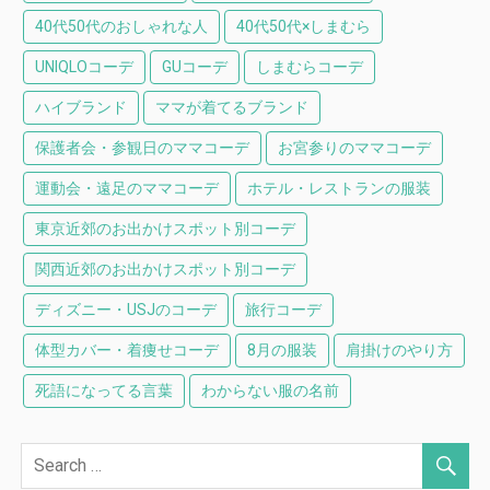
40代50代のおしゃれな人
40代50代×しまむら
UNIQLOコーデ
GUコーデ
しまむらコーデ
ハイブランド
ママが着てるブランド
保護者会・参観日のママコーデ
お宮参りのママコーデ
運動会・遠足のママコーデ
ホテル・レストランの服装
東京近郊のお出かけスポット別コーデ
関西近郊のお出かけスポット別コーデ
ディズニー・USJのコーデ
旅行コーデ
体型カバー・着痩せコーデ
8月の服装
肩掛けのやり方
死語になってる言葉
わからない服の名前