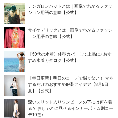
テンガロンハットとは｜画像でわかるファッ
ション用語の意味【公式】
サイケデリックとは｜画像でわかるファッシ
ョン用語の意味【公式】
【50代の水着】体型カバーして上品に♪ おす
すめ水着カタログ【公式】
【毎日更新】明日のコーデで悩まない！ マネ
するだけのおすすめ服装アイデア【8月6日
夏】【公式】
深いスリット入りワンピースの下には何を着
る？ おしゃれに見せるインナーボトム別コー
デ10選♪