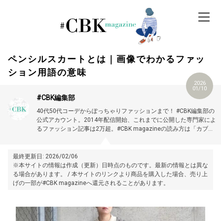
Skip
to
content
ペンシルスカートとは｜画像でわかるファッ
ション用語の意味
2026
01/10
#CBK編集部
40代50代コーデからぽっちゃりファッションまで！ #CBK編集部の
公式アカウント。2014年配信開始、これまでに公開した専門家によ
るファッション記事は2万超。#CBK magazineの読み方は「カブキ
マガジン」です。
最終更新日: 2026/02/06
※本サイトの情報は作成（更新）日時点のものです。最新の情報とは異な
る場合があります。 / 本サイトのリンクより商品を購入した場合、売り上
げの一部が#CBK magazineへ還元されることがあります。