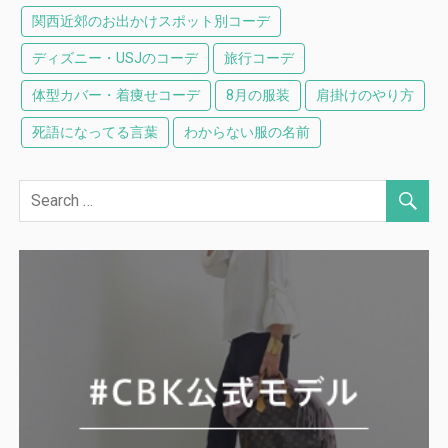
関西近郊のお出かけスポット別コーデ
ディズニー・USJのコーデ
旅行コーデ
体型カバー・着痩せコーデ
8月の服装
肩掛けのやり方
死語になってる言葉
わからない服の名前