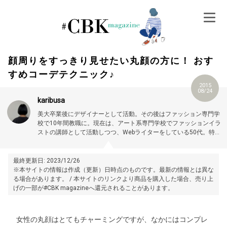
Skip
to
content
顔周りをすっきり見せたい丸顔の方に！ おす
すめコーデテクニック♪
2015
08/24
karibusa
美大卒業後にデザイナーとして活動。その後はファッション専門学
校で10年間教職に。現在は、アート系専門学校でファッションイラ
ストの講師として活動しつつ、Webライターをしている50代。特に
大人世代やお悩み解消の記事に力を入れています。プロフィール詳
細はこちら →
https://magazine.cubki.jp/articles/70524593.html
最終更新日: 2023/12/26
※本サイトの情報は作成（更新）日時点のものです。最新の情報とは異な
る場合があります。 / 本サイトのリンクより商品を購入した場合、売り上
げの一部が#CBK magazineへ還元されることがあります。
女性の丸顔はとてもチャーミングですが、なかにはコンプレ