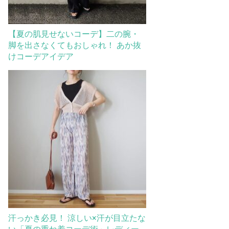
【夏の肌見せないコーデ】二の腕・
脚を出さなくてもおしゃれ！ あか抜
けコーデアイデア
汗っかき必見！ 涼しい×汗が目立たな