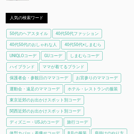
人気の検索ワード
50代のヘアスタイル
40代50代ファッション
40代50代のおしゃれな人
40代50代×しまむら
UNIQLOコーデ
GUコーデ
しまむらコーデ
ハイブランド
ママが着てるブランド
保護者会・参観日のママコーデ
お宮参りのママコーデ
運動会・遠足のママコーデ
ホテル・レストランの服装
東京近郊のお出かけスポット別コーデ
関西近郊のお出かけスポット別コーデ
ディズニー・USJのコーデ
旅行コーデ
体型カバー・着痩せコーデ
8月の服装
肩掛けのやり方