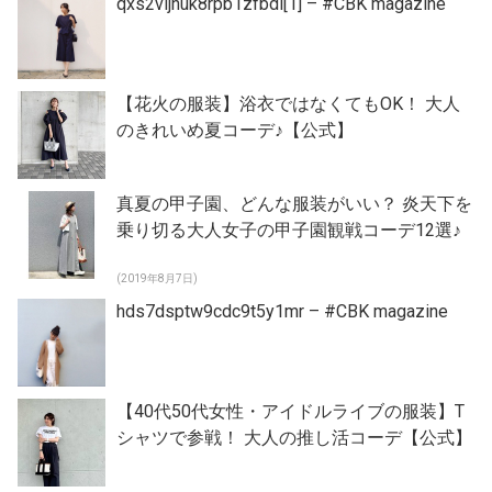
qxs2vljhuk8rpb1zfbdi[1] – #CBK magazine
【花火の服装】浴衣ではなくてもOK！ 大人
のきれいめ夏コーデ♪【公式】
真夏の甲子園、どんな服装がいい？ 炎天下を
乗り切る大人女子の甲子園観戦コーデ12選♪
(2019年8月7日)
hds7dsptw9cdc9t5y1mr – #CBK magazine
【40代50代女性・アイドルライブの服装】T
シャツで参戦！ 大人の推し活コーデ【公式】