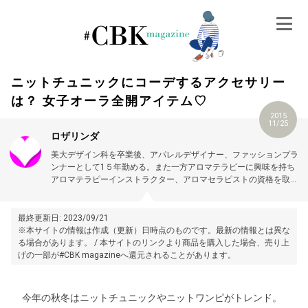
Skip
to
content
ニットチュニックにコーデするアクセサリー
は？ 女子オーラ全開アイテム♡
2015
11/25
ロザリンダ
美大デザイン科を卒業後、アパレルデザイナー、ファッションプラ
ンナーとして1５年勤める。また一方アロマテラピーに興味を持ち
アロマテラピーインストラクター、アロマセラピストの資格を取
得。その後、心と体の健康や美容についての講座を開き講師として
１０年ほど活動しています。
現在アパレルデザイナーとアロマテラ
ピー講師の経験を活かしてファッション記事のキュレーターと美
最終更新日: 2023/09/21
容・健康記事のライターをしています。
※本サイトの情報は作成（更新）日時点のものです。最新の情報とは異な
る場合があります。 / 本サイトのリンクより商品を購入した場合、売り上
げの一部が#CBK magazineへ還元されることがあります。
今年の秋冬はニットチュニックやニットワンピがトレンド。