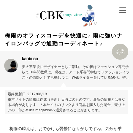
Skip
to
content
梅雨のオフィスコーデを快適に♪ 雨に強いナ
イロンバッグで通勤コーディネート♪
2016
06/28
karibusa
美大卒業後にデザイナーとして活動。その後はファッション専門学
校で10年間教職に。現在は、アート系専門学校でファッションイラ
ストの講師として活動しつつ、Webライターをしている50代。特に
大人世代やお悩み解消の記事に力を入れています。プロフィール詳
細はこちら →
https://magazine.cubki.jp/articles/70524593.html
最終更新日: 2017/06/19
※本サイトの情報は作成（更新）日時点のものです。最新の情報とは異な
る場合があります。 / 本サイトのリンクより商品を購入した場合、売り上
げの一部が#CBK magazineへ還元されることがあります。
梅雨の時期は、おでかけも憂鬱になりがちですね。気分が乗