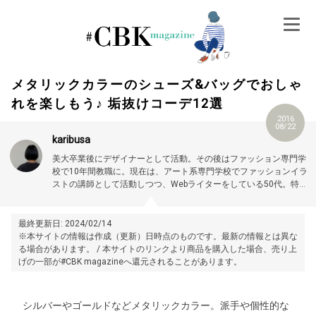
Skip
to
content
メタリックカラーのシューズ&バッグでおしゃ
れを楽しもう♪ 垢抜けコーデ12選
2016
08/22
karibusa
美大卒業後にデザイナーとして活動。その後はファッション専門学
校で10年間教職に。現在は、アート系専門学校でファッションイラ
ストの講師として活動しつつ、Webライターをしている50代。特に
大人世代やお悩み解消の記事に力を入れています。プロフィール詳
細はこちら →
https://magazine.cubki.jp/articles/70524593.html
最終更新日: 2024/02/14
※本サイトの情報は作成（更新）日時点のものです。最新の情報とは異な
る場合があります。 / 本サイトのリンクより商品を購入した場合、売り上
げの一部が#CBK magazineへ還元されることがあります。
シルバーやゴールドなどメタリックカラー。派手や個性的な