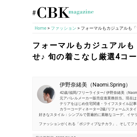
Skip
to
content
Home
>
ファッション
>
フォーマルもカジュアルも「
フォーマルもカジュアルも
せ♪ 旬の着こなし厳選4コ
伊野奈緒美（Naomi.Spring）
42歳/福岡/フリーライター/ 伊野奈緒美（Naomi.Spring
元アパレルメーカー販売促進業務担当。現在は
テリアをはじめ住宅関連・ライフスタイル記事
カラーコーディネーター2級/リフォームスタイ
好きなスタイル：シンプルで普遍的に素敵なコーデ、イヤ
ファッションがくれる「ポジティブなチカラ」、そしてファ