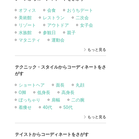
オフィス
会食
おうちデート
美術館
レストラン
二次会
リゾート
アウトドア
女子会
水族館
参観日
親子
マタニティ
運動会
もっと見る
テクニック・スタイルからコーディネートをさ
がす
ショートヘア
面長
丸顔
O脚
低身長
高身長
ぼっちゃり
肩幅
二の腕
着痩せ
40代
50代
もっと見る
テイストからコーディネートをさがす