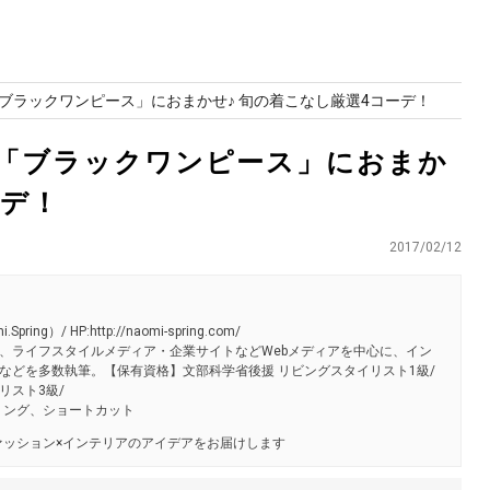
ブラックワンピース」におまかせ♪ 旬の着こなし厳選4コーデ！
「ブラックワンピース」におまか
ーデ！
2017/02/12
）/ HP:http://naomi-spring.com/
、
ライフスタイルメディア・企業サイトなどWebメディアを中心に、イン
などを多数執筆。
【保有資格】文部科学省後援 リビングスタイリスト1級/
リスト3級/
リング、ショートカット
ッション×インテリアのアイデアをお届けします