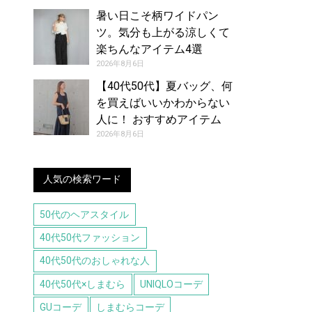
暑い日こそ柄ワイドパン
ツ。気分も上がる涼しくて
楽ちんなアイテム4選
2026年8月6日
【40代50代】夏バッグ、何
を買えばいいかわからない
人に！ おすすめアイテム
（8/6号）
2026年8月6日
人気の検索ワード
50代のヘアスタイル
40代50代ファッション
40代50代のおしゃれな人
40代50代×しまむら
UNIQLOコーデ
GUコーデ
しまむらコーデ