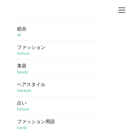
総合
all
ファッション
fashion
美容
beauty
ヘアスタイル
hairstyle
占い
fortune
ファッション用語
words