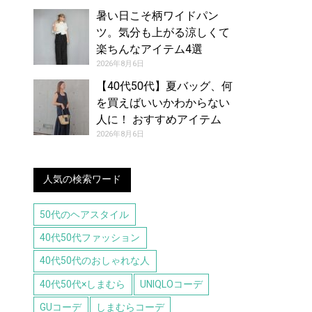
暑い日こそ柄ワイドパン
ツ。気分も上がる涼しくて
楽ちんなアイテム4選
2026年8月6日
【40代50代】夏バッグ、何
を買えばいいかわからない
人に！ おすすめアイテム
（8/6号）
2026年8月6日
人気の検索ワード
50代のヘアスタイル
40代50代ファッション
40代50代のおしゃれな人
40代50代×しまむら
UNIQLOコーデ
GUコーデ
しまむらコーデ