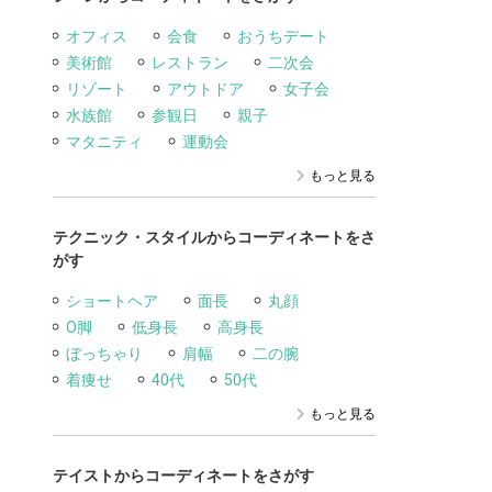
オフィス
会食
おうちデート
美術館
レストラン
二次会
リゾート
アウトドア
女子会
水族館
参観日
親子
マタニティ
運動会
もっと見る
テクニック・スタイルからコーディネートをさ
がす
ショートヘア
面長
丸顔
O脚
低身長
高身長
ぼっちゃり
肩幅
二の腕
着痩せ
40代
50代
もっと見る
テイストからコーディネートをさがす