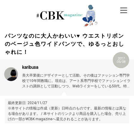
Skip
to
content
パンツなのに大人かわいい♥ ウエストリボン
のベージュ色ワイドパンツで、ゆるっとおし
ゃれに！
2017
05/08
karibusa
美大卒業後にデザイナーとして活動。その後はファッション専門学
校で10年間教職に。現在は、アート系専門学校でファッションイラ
ストの講師として活動しつつ、Webライターをしている50代。特に
大人世代やお悩み解消の記事に力を入れています。プロフィール詳
細はこちら →
https://magazine.cubki.jp/articles/70524593.html
最終更新日: 2024/11/27
※本サイトの情報は作成（更新）日時点のものです。最新の情報とは異な
る場合があります。 / 本サイトのリンクより商品を購入した場合、売り上
げの一部が#CBK magazineへ還元されることがあります。