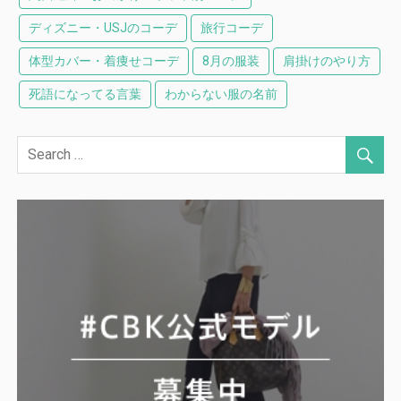
ディズニー・USJのコーデ
旅行コーデ
体型カバー・着痩せコーデ
8月の服装
肩掛けのやり方
死語になってる言葉
わからない服の名前