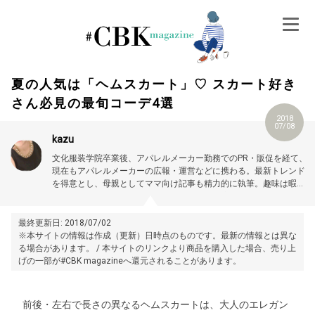
Skip
to
content
夏の人気は「ヘムスカート」♡ スカート好き
さん必見の最旬コーデ4選
2018
07/08
kazu
文化服装学院卒業後、アパレルメーカー勤務でのPR・販促を経て、
現在もアパレルメーカーの広報・運営などに携わる。最新トレンド
を得意とし、母親としてママ向け記事も精力的に執筆。趣味は暇さ
えあればオタクのごとく雑誌を読みあさり、流行りをいち早くキャ
ッチすること。プロフィール詳細はこちら →
https://magazine.cubki.jp/articles/70524562.html
最終更新日: 2018/07/02
※本サイトの情報は作成（更新）日時点のものです。最新の情報とは異な
る場合があります。 / 本サイトのリンクより商品を購入した場合、売り上
げの一部が#CBK magazineへ還元されることがあります。
前後・左右で長さの異なるヘムスカートは、大人のエレガン