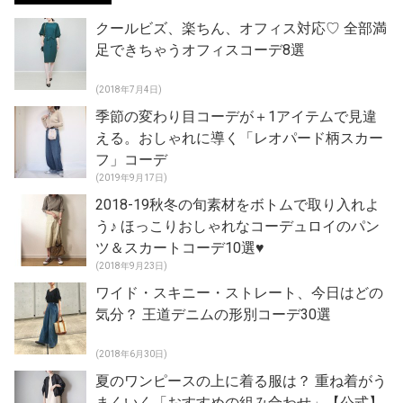
クールビズ、楽ちん、オフィス対応♡ 全部満
足できちゃうオフィスコーデ8選
(2018年7月4日)
季節の変わり目コーデが＋1アイテムで見違
える。おしゃれに導く「レオパード柄スカー
フ」コーデ
(2019年9月17日)
2018-19秋冬の旬素材をボトムで取り入れよ
う♪ ほっこりおしゃれなコーデュロイのパン
ツ＆スカートコーデ10選♥
(2018年9月23日)
ワイド・スキニー・ストレート、今日はどの
気分？ 王道デニムの形別コーデ30選
(2018年6月30日)
夏のワンピースの上に着る服は？ 重ね着がう
まくいく「おすすめの組み合わせ」【公式】