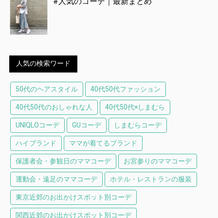
#人気のコーデ｜最新まとめ
人気の検索ワード
50代のヘアスタイル
40代50代ファッション
40代50代のおしゃれな人
40代50代×しまむら
UNIQLOコーデ
GUコーデ
しまむらコーデ
ハイブランド
ママが着てるブランド
保護者会・参観日のママコーデ
お宮参りのママコーデ
運動会・遠足のママコーデ
ホテル・レストランの服装
東京近郊のお出かけスポット別コーデ
関西近郊のお出かけスポット別コーデ