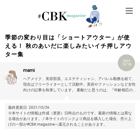
Skip
to
content
季節の変わり目は「ショートアウター」が使
える！ 秋のあいだに楽しみたいイチ押しアウ
ター集
2021
10/18
mami
ヘアメイク、美容部員、エステティシャン、アパレル勤務を経て、
現在はフリーライターとして活動中。美容やファッションなど女性
向けの記事を執筆しています。
素敵だと思うのは、『年齢相応の美
しさ、可愛さを大切にする女性』。
最終更新日: 2021/10/26
※本サイトの情報は作成（更新）日時点のものです。最新の情報とは異な
る場合があります。 / 本サイトのリンクより商品を購入した場合、売り上
げの一部が#CBK magazineへ還元されることがあります。