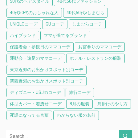
50代のヘアスタイル
40代50代ファッション
40代50代のおしゃれな人
40代50代×しまむら
UNIQLOコーデ
GUコーデ
しまむらコーデ
ハイブランド
ママが着てるブランド
保護者会・参観日のママコーデ
お宮参りのママコーデ
運動会・遠足のママコーデ
ホテル・レストランの服装
東京近郊のお出かけスポット別コーデ
関西近郊のお出かけスポット別コーデ
ディズニー・USJのコーデ
旅行コーデ
体型カバー・着痩せコーデ
8月の服装
肩掛けのやり方
死語になってる言葉
わからない服の名前