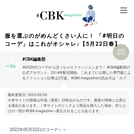
Skip
to
content
服を選ぶのがめんどくさい人に！ 「#明日の
コーデ」はこれがオシャレ♪【5月22日春】
2022
05/22
#CBK編集部
40代50代コーデからぽっちゃりファッションまで！ #CBK編集部の
公式アカウント。2014年配信開始、これまでに公開した専門家によ
るファッション記事は2万超。#CBK magazineの読み方は「カブキ
マガジン」です。
最終更新日: 2022/05/26
※本サイトの情報は作成（更新）日時点のものです。最新の情報とは異な
る場合があります。 / 本サイトのリンクより商品を購入した場合、売り上
げの一部が#CBK magazineへ還元されることがあります。
2022年05月22日のコーデ＞＞