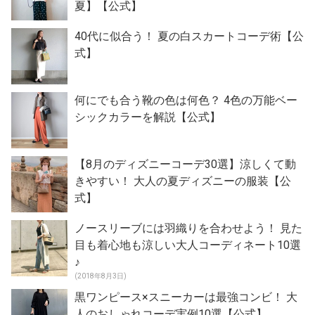
夏】【公式】
40代に似合う！ 夏の白スカートコーデ術【公
式】
何にでも合う靴の色は何色？ 4色の万能ベー
シックカラーを解説【公式】
【8月のディズニーコーデ30選】涼しくて動
きやすい！ 大人の夏ディズニーの服装【公
式】
ノースリーブには羽織りを合わせよう！ 見た
目も着心地も涼しい大人コーディネート10選
♪
(2018年8月3日)
黒ワンピース×スニーカーは最強コンビ！ 大
人のおしゃれコーデ実例10選【公式】