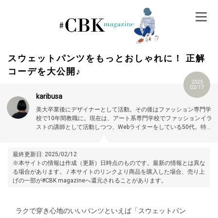
Skip
to
content
スウェットパンツをもっとおしゃれに！ 正解
コーデを大公開♪
2025
02/17
karibusa
美大卒業後にデザイナーとして活動。その後はファッション専門学
校で10年間教職に。現在は、アート系専門学校でファッションイラ
ストの講師として活動しつつ、Webライターをしている50代。特に
大人世代やお悩み解消の記事に力を入れています。プロフィール詳
細はこちら →
https://magazine.cubki.jp/articles/70524593.html
最終更新日: 2025/02/12
※本サイトの情報は作成（更新）日時点のものです。最新の情報とは異な
る場合があります。 / 本サイトのリンクより商品を購入した場合、売り上
げの一部が#CBK magazineへ還元されることがあります。
ラクで穿き心地のいいパンツといえば「スウェットパン