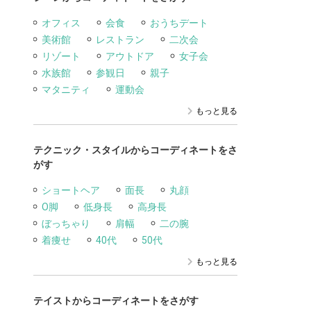
オフィス
会食
おうちデート
美術館
レストラン
二次会
リゾート
アウトドア
女子会
水族館
参観日
親子
マタニティ
運動会
もっと見る
テクニック・スタイルからコーディネートをさ
がす
ショートヘア
面長
丸顔
O脚
低身長
高身長
ぼっちゃり
肩幅
二の腕
着痩せ
40代
50代
もっと見る
テイストからコーディネートをさがす