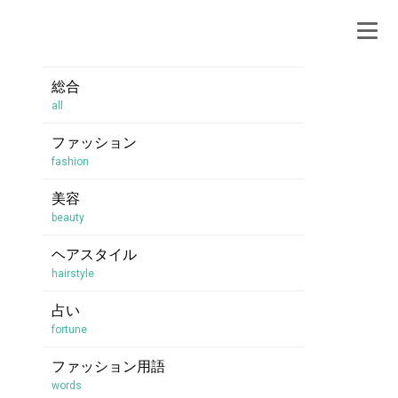
総合
all
ファッション
fashion
美容
beauty
ヘアスタイル
hairstyle
占い
fortune
ファッション用語
words