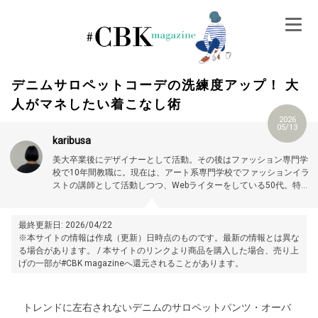
Skip
to
content
デニムサロペットコーデの洗練度アップ！ 大
人がマネしたい着こなし術
2026
05/13
karibusa
美大卒業後にデザイナーとして活動。その後はファッション専門学
校で10年間教職に。現在は、アート系専門学校でファッションイラ
ストの講師として活動しつつ、Webライターをしている50代。特に
大人世代やお悩み解消の記事に力を入れています。プロフィール詳
細はこちら →
https://magazine.cubki.jp/articles/70524593.html
最終更新日: 2026/04/22
※本サイトの情報は作成（更新）日時点のものです。最新の情報とは異な
る場合があります。 / 本サイトのリンクより商品を購入した場合、売り上
げの一部が#CBK magazineへ還元されることがあります。
トレンドに左右されないデニムのサロペットパンツ・オーバ