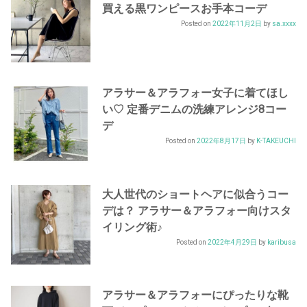
買える黒ワンピースお手本コーデ
Posted on
2022年11月2日
by
sa.xxxx
アラサー＆アラフォー女子に着てほし
い♡ 定番デニムの洗練アレンジ8コー
デ
Posted on
2022年8月17日
by
K-TAKEUCHI
大人世代のショートヘアに似合うコー
デは？ アラサー＆アラフォー向けスタ
イリング術♪
Posted on
2022年4月29日
by
karibusa
アラサー＆アラフォーにぴったりな靴