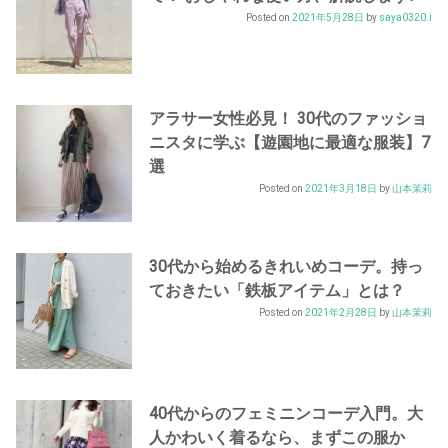
Posted on
2021年5月28日
by
saya0320.i
アラサー女性必見！ 30代のファッショ
ニスタに学ぶ【遊園地に最適な服装】7
選
Posted on
2021年3月18日
by
山本茉莉
30代から始めるきれいめコーデ。持っ
ておきたい「鉄板アイテム」とは？
Posted on
2021年2月28日
by
山本茉莉
40代からのフェミニンコーデ入門。大
人かわいく着るなら、まずこの服か