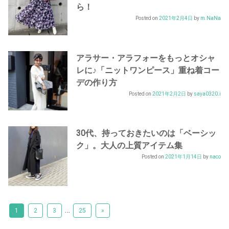
ら！
Posted on
2021年2月4日
by
m.NaNa
アラサー・アラフォーをもっとオシャ
レに♪「ニットワンピース」重ね着コー
デの作り方
Posted on
2021年2月2日
by
saya0320.i
30代、持っておきたいのは「ベーシッ
ク」。大人の上質アイテム集
Posted on
2021年1月14日
by
naco
…
1
2
3
25
»