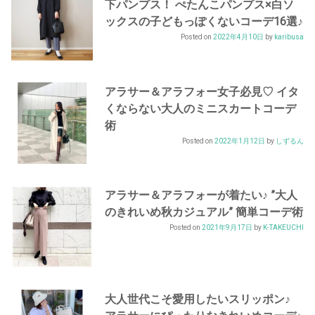
下パンプス！ ぺたんこパンプス×白ソ
ックスの子どもっぽくないコーデ16選♪
Posted on
2022年4月10日
by
karibusa
アラサー＆アラフォー女子必見♡ イタ
くならない大人のミニスカートコーデ
術
Posted on
2022年1月12日
by
しずるん
アラサー＆アラフォーが着たい♪ ”大人
のきれいめ秋カジュアル” 簡単コーデ術
Posted on
2021年9月17日
by
K-TAKEUCHI
大人世代こそ愛用したいスリッポン♪